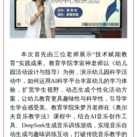
本次首先由三位老师展示
“技术赋能教
育”实践成果
。
教育学院李宙神
老师
以《幼儿
园活动设计与指导》为例，演示
幼儿园科学活
动中，如何运用
AI科学平台丰富幼儿的学习体
验，扩宽学生视野
，动态生成个性化活动方
案，让幼儿教育更具趣味性与科学性
，
引导学
生学会感受美。
教育学院朱梦月
老师
在《奥尔
夫音乐教学法》课程中，结合
AI音乐创作工
具
、
DeepSeek生成音乐训练游戏
，实现
音乐
自
动生成与
趣味训练互动
，打破传统音乐教学的