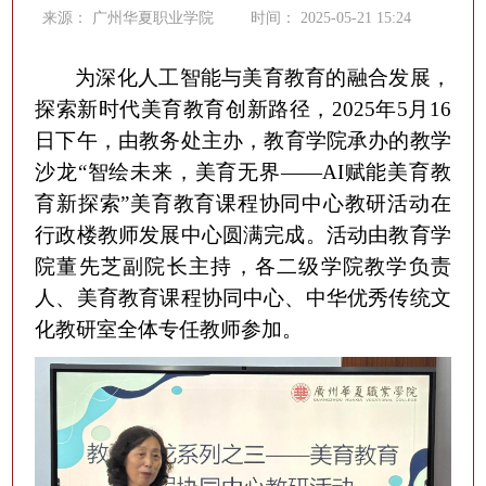
来源：
广州华夏职业学院
时间：
2025-05-21 15:24
为深化人工智能与美育教育的融合发展，
探索新时代美育教育创新路径，
2025年5月16
日
下午，
由教务处
主办，
教育学院
承办的教学
沙龙
“
智绘未来，美育无界
——AI赋能美育教
育新探索
”
美育教育课程协同中心教研活动在
行政楼教师发展中心圆满完成
。
活动由教育学
院董先芝副院长主持，各二级学院教学负责
人、美育教育课程协同中心、中华优秀传统文
化教研室全体专任教师参加。